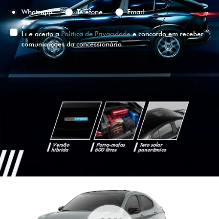
Whatsapp
Telefone
Email
Li e aceito a
Política de Privacidade
e concordo em receber
comunicações da concessionária.
ENTRAR EM CONTATO
VISUALIZE O
VEÍCULO EM
360°