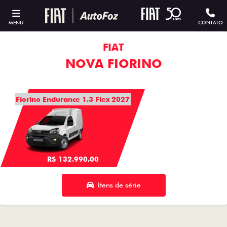
MENU
CONTATO
FIAT
NOVA FIORINO
Fiorino Endurance 1.3 Flex 2027
R$ 132.990,00
Itens de série