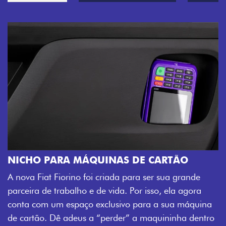
TÃO
CHAVE COM TELECOMANDO
a grande
Agora, a chave da sua nova Fiorino pode abri
ela agora
veículo também à distância, e não mais some
ua máquina
fechadura. São detalhes como esse que traz
inha dentro
mais fluidez para o seu dia de trabalho.