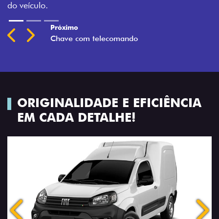
Previous
Next
ORIGINALIDADE E EFICIÊNCIA
EM CADA DETALHE!
Anterior
Próx