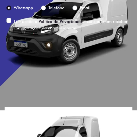
Preferência de contato:
Whatsapp
Telefone
Email
Li e aceito a
Política de Privacidade
e concordo em receber
comunicações da concessionária.
ENTRAR EM CONTATO
VISUALIZE O
VEÍCULO EM
360°