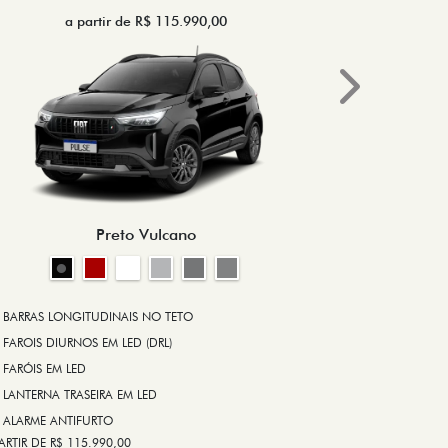
a partir de R$ 115.990,00
a 
Next
BRAKE-LIGHT
BARRAS LONG
RODA DE LIGA
Preto Vulcano
ALARME ANT
ASR (CONTRO
A PARTIR DE R$ 1
+ VER MAIS I
BARRAS LONGITUDINAIS NO TETO
FAROIS DIURNOS EM LED (DRL)
FARÓIS EM LED
FICHA TÉ
LANTERNA TRASEIRA EM LED
ALARME ANTIFURTO
ARTIR DE R$ 115.990,00