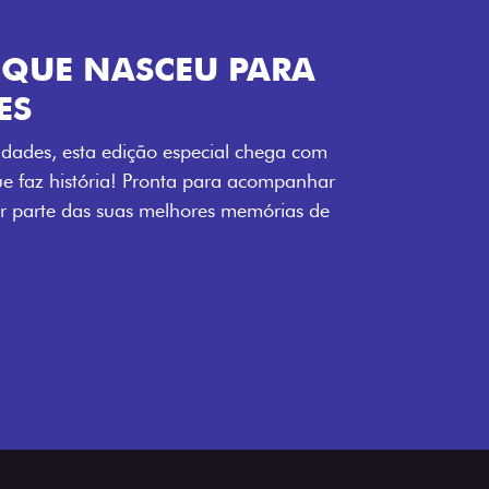
ENERGIA LOLLABR
ntidade exclusiva do festival: série
LollaBR e a soleira temática que reforçam
s detalhes escurecidos, o teto bicolor e as
 em preto brilhante completam o visual