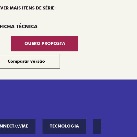
 VER MAIS ITENS DE SÉRIE
Compar
FICHA TÉCNICA
QUERO PROPOSTA
Comparar versão
NNECT////ME
TECNOLOGIA
PERFORMANCE