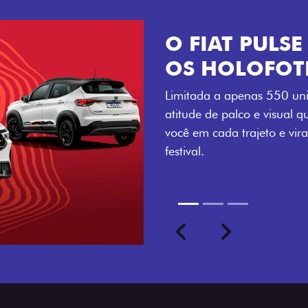
VISUAL COM 
Se liga no que compõe a ide
numerada, adesivo lateral 
a exclusividade, enquanto o
rodas de liga-leve aro 16”
com ainda mais estilo.
Previous
Next
seu ritmo