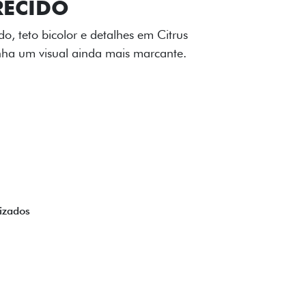
TILIZADOS
apô e nas laterais reforçam a identidade
á de comemorativa.
 série