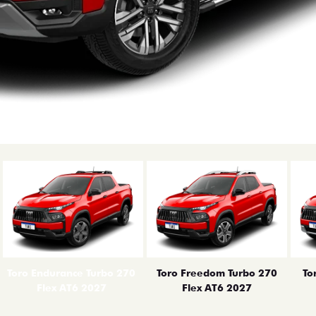
erior
Toro Endurance Turbo 270
Toro Freedom Turbo 270
To
Flex AT6 2027
Flex AT6 2027