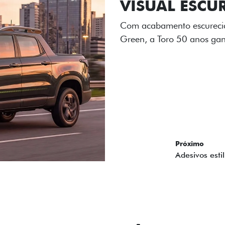
ADESIVOS ES
Os adesivos aplicados no c
única dessa edição para l
Próximo
Previous
Next
Tecnologia de