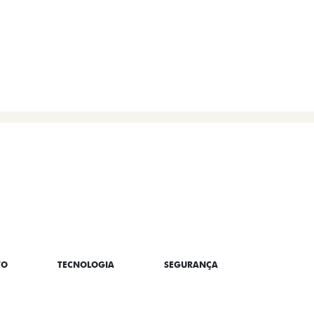
TO
TECNOLOGIA
SEGURANÇA
CONNECT/