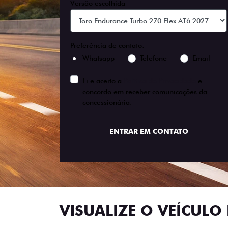
Versão escolhida
Preferência de contato:
Whatsapp
Telefone
Email
Li e aceito a
Política de Privacidade
e
concordo em receber comunicações da
concessionária.
ENTRAR EM CONTATO
VISUALIZE O VEÍCULO 