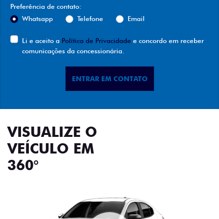
Preferência de contato:
Whatsapp
Telefone
Email
Li e aceito a
Política de Privacidade
e concordo em receber
comunicações da concessionária.
ENTRAR EM CONTATO
VISUALIZE O
VEÍCULO EM
360°