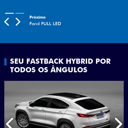
Previous
Next
SEU FASTBACK HYBRID POR
TODOS OS ÂNGULOS
Anterior
Próx