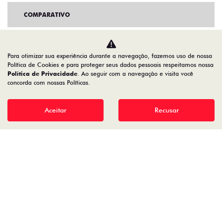
COMPARATIVO
Para otimizar sua experiência durante a navegação, fazemos uso de nossa
Política de Cookies e para proteger seus dados pessoais respeitamos nossa
Política de Privacidade
. Ao seguir com a navegação e visita você
concorda com nossas Políticas.
Aceitar
Recusar
Home
VDP: fiat fastback
Desacelere. Seu bem maior é a vida.
AUTOFOZ VEICULOS LTDA
77.307.650/0001-09