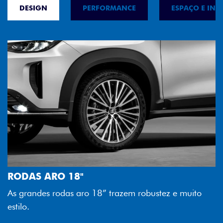
DESIGN
PERFORMANCE
ESPAÇO E INT
FAROL FULL 
Tecnologia dos f
O 18"
melhor luminosi
odas aro 18” trazem robustez e muito
economia para v