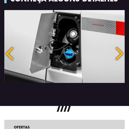
Anterior
Próx
OFERTAS