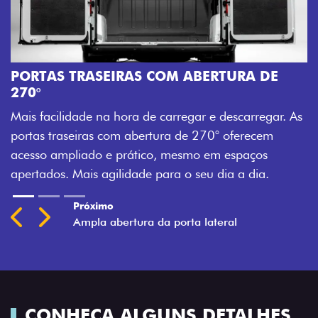
A
M
PORTAS TRASEIRAS COM ABERTURA DE
a
270°
a
Mais facilidade na hora de carregar e descarregar. As
t
portas traseiras com abertura de 270° oferecem
acesso ampliado e prático, mesmo em espaços
apertados. Mais agilidade para o seu dia a dia.
Previous
Next
CONHEÇA ALGUNS DETALHES