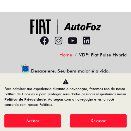
Home
VDP: Fiat Pulse Hybrid
Desacelere. Seu bem maior é a vida.
Para otimizar sua experiência durante a navegação, fazemos uso de nossa
Política de Cookies e para proteger seus dados pessoais respeitamos nossa
AUTOFOZ VEICULOS LTDA
Política de Privacidade
. Ao seguir com a navegação e visita você
concorda com nossas Políticas.
77.307.650/0001-09
Aceitar
Recusar
Desenvolvido pela DEALERSPACE ® Direitos Reservados.