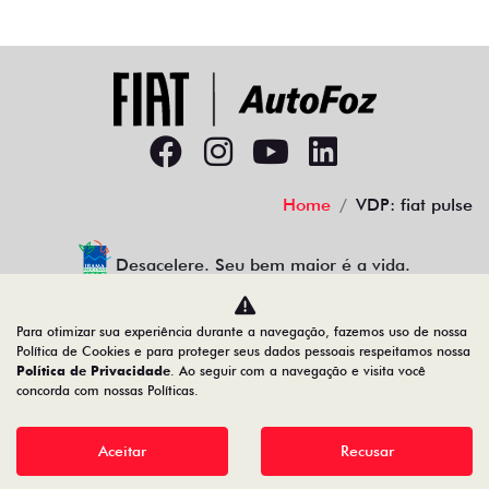
Home
VDP: fiat pulse
Desacelere. Seu bem maior é a vida.
Para otimizar sua experiência durante a navegação, fazemos uso de nossa
Política de Cookies e para proteger seus dados pessoais respeitamos nossa
AUTOFOZ VEICULOS LTDA
Política de Privacidade
. Ao seguir com a navegação e visita você
concorda com nossas Políticas.
77.307.650/0001-09
Aceitar
Recusar
Desenvolvido pela DEALERSPACE ® Direitos Reservados.