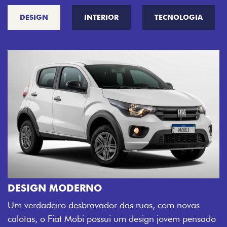
DESIGN
INTERIOR
TECNOLOGIA
CINCO OPÇÕES DE CORES
O Fiat Mobi tem sempre uma opção de cor que é a
sua cara. Escolha entre o Preto Vulcano, Vermelho
Montecarlo, Branco Banchisa, Prata Bari e Cinza
sado
Silverstone.