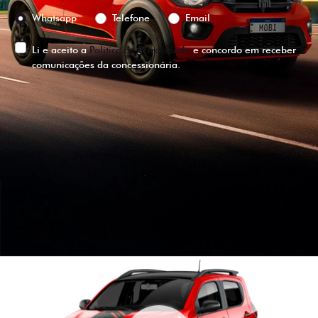
Preferência de contato:
Whatsapp
Telefone
Email
Li e aceito a
Política de Privacidade
e concordo em receber
comunicações da concessionária.
ENTRAR EM CONTATO
VISUALIZE O
VEÍCULO EM
360°