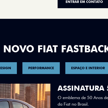
ENTRAR EM CONTATO
 NOVO FIAT FASTBAC
ESIGN
PERFORMANCE
ESPAÇO E INTERIOR
DESIGN QUE 
Teto bicolor, adesivos esti
uma identidade visual únic