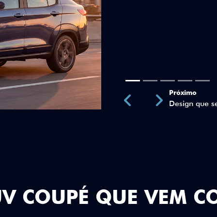
Próximo
Previous
Next
Teto Panorâm