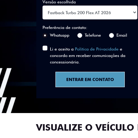
Versão escolhida
Preferência de contato:
Whatsapp
Telefone
Email
Li e aceito a
Política de Privacidade
e
concordo em receber comunicações da
concessionária.
ENTRAR EM CONTATO
VISUALIZE O VEÍCULO 