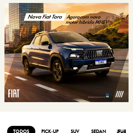
TODOS
PICK-UP
SUV
SEDAN
FURG