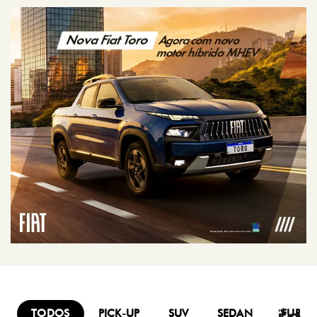
TODOS
PICK-UP
SUV
SEDAN
FURG