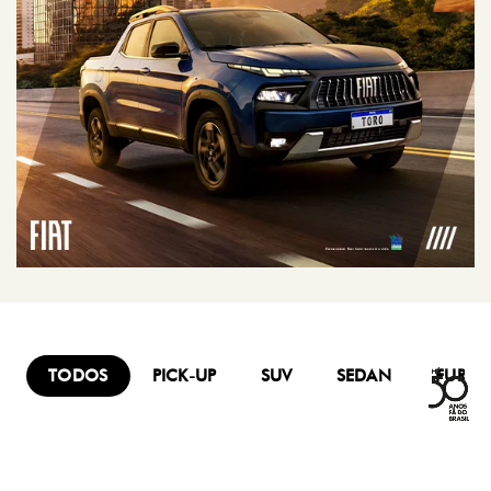
TODOS
PICK-UP
SUV
SEDAN
FURG