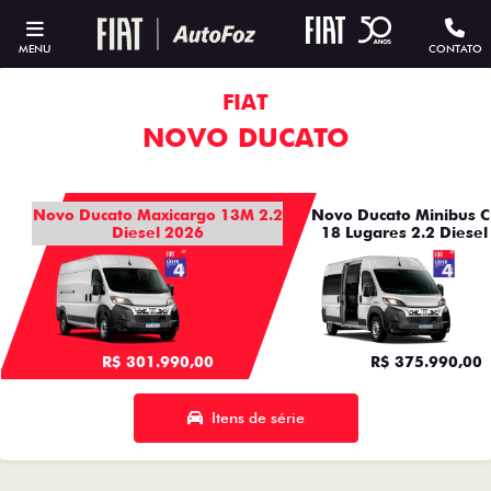
MENU
CONTATO
FIAT
NOVO DUCATO
Novo Ducato Maxicargo 13M 2.2
Novo Ducato Minibus C
Diesel 2026
18 Lugares 2.2 Diesel
R$ 301.990,00
R$ 375.990,00
Itens de série