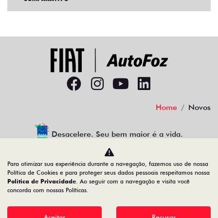
Home
Novos
Desacelere. Seu bem maior é a vida.
Para otimizar sua experiência durante a navegação, fazemos uso de nossa
Política de Cookies e para proteger seus dados pessoais respeitamos nossa
AUTOFOZ VEICULOS LTDA
Política de Privacidade
. Ao seguir com a navegação e visita você
concorda com nossas Políticas.
77.307.650/0001-09
Aceitar
Recusar