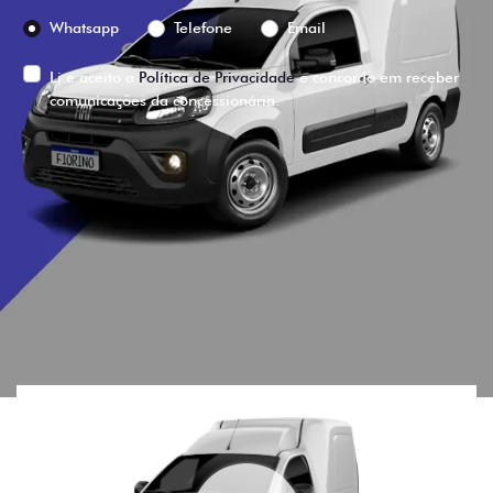
Preferência de contato:
Whatsapp
Telefone
Email
Li e aceito a
Política de Privacidade
e concordo em receber
comunicações da concessionária.
ENTRAR EM CONTATO
VISUALIZE O
VEÍCULO EM
360°