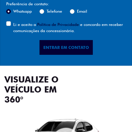
Preferência de contato:
Whatsapp
Telefone
Email
Li e aceito a
Política de Privacidade
e concordo em receber
comunicações da concessionária.
ENTRAR EM CONTATO
VISUALIZE O
VEÍCULO EM
360°