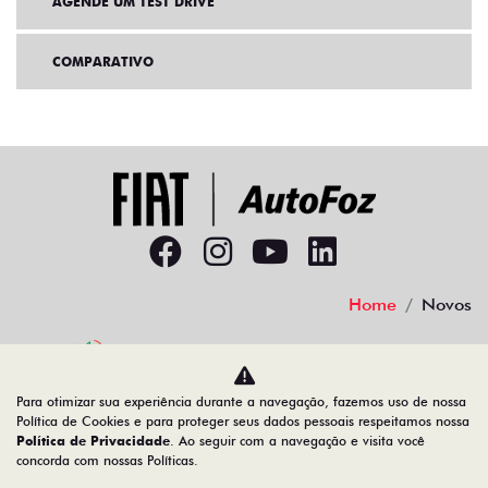
AGENDE UM TEST DRIVE
COMPARATIVO
Home
Novos
Desacelere. Seu bem maior é a vida.
Para otimizar sua experiência durante a navegação, fazemos uso de nossa
Política de Cookies e para proteger seus dados pessoais respeitamos nossa
Política de Privacidade
. Ao seguir com a navegação e visita você
concorda com nossas Políticas.
AUTOFOZ VEICULOS LTDA