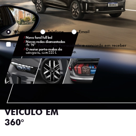
Preferência de contato:
Whatsapp
Telefone
Email
Li e aceito a
Política de Privacidade
e concordo em receber
comunicações da concessionária.
ENTRAR EM CONTATO
VISUALIZE O
VEÍCULO EM
360°