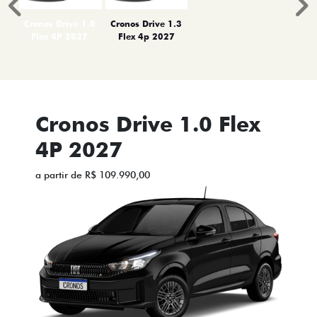
Anterior
P
Cronos Drive 1.0
Cronos Drive 1.3
Flex 4P 2027
Flex 4p 2027
Cronos Drive 1.0 Flex
4P 2027
a partir de R$ 109.990,00