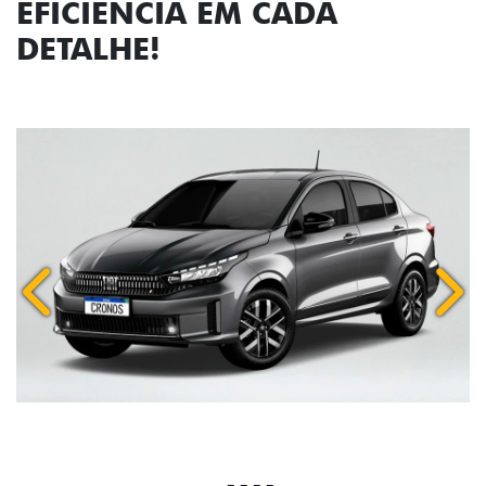
EFICIÊNCIA EM CADA
DETALHE!
Anterior
Próx