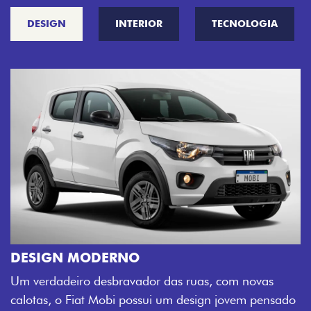
DESIGN
INTERIOR
TECNOLOGIA
CINCO OPÇÕES DE CORES
O Fiat Mobi tem sempre uma opção de cor que é a
ado
sua cara. Escolha entre o Preto Vulcano, Vermelho