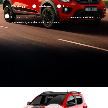
Preferência de contato:
Whatsapp
Telefone
Email
Li e aceito a
Política de Privacidade
e concordo em receber
comunicações da concessionária.
ENTRAR EM CONTATO
VISUALIZE O
VEÍCULO EM
360°