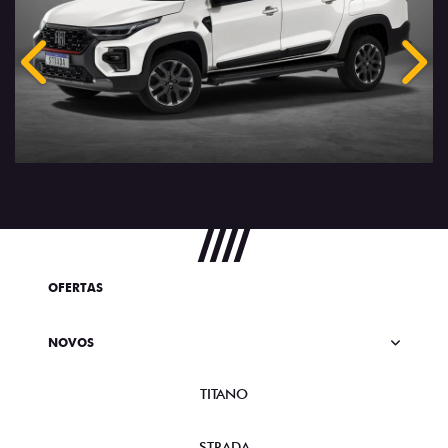
Anterior
Próx
OFERTAS
NOVOS
TITANO
STRADA