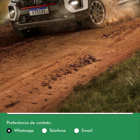
ESTOU INTERESSADO
Versão escolhida
Preferência de contato:
Whatsapp
Telefone
Email