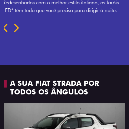
PORTAS
Todo mundo pode viajar confortável na Fiat Strada,
que conta com cabine dupla de 5 lugares e 4 portas.
Próximo
Previous
Next
Espaço e conforto
A SUA FIAT STRADA POR
TODOS OS ÂNGULOS