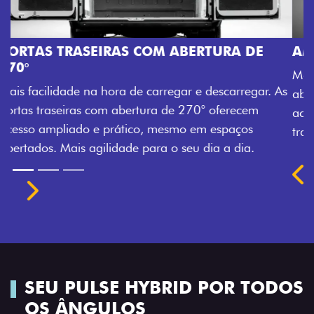
AMPLA ABERTURA DA PORTA LATERAL
Mais versatilidade para o seu carregamento. A ampl
r. As
abertura da porta lateral do Novo Ducato facilita o
acesso à carga, otimizando tempo e tornando o
trabalho mais eficiente, onde quer que você esteja.
Previous
Next
SEU PULSE HYBRID POR TODOS
OS ÂNGULOS