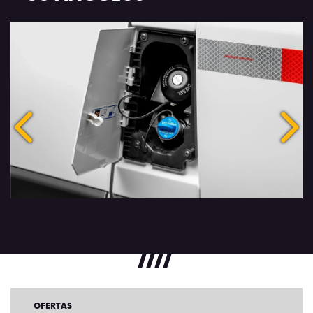
Anterior
Próx
OFERTAS