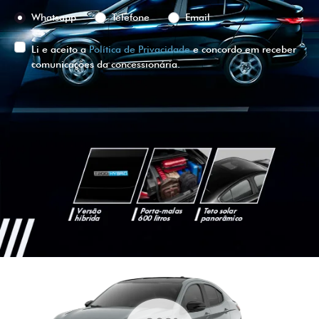
Whatsapp
Telefone
Email
Li e aceito a
Política de Privacidade
e concordo em receber
comunicações da concessionária.
ENTRAR EM CONTATO
VISUALIZE O
VEÍCULO EM
360°