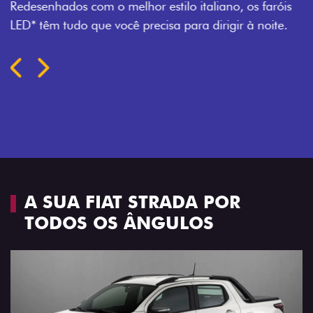
PORTAS
Todo mundo pode viajar confortável na Fiat Strada,
que conta com cabine dupla de 5 lugares e 4 portas.
Próximo
Previous
Next
Espaço e conforto
A SUA FIAT STRADA POR
TODOS OS ÂNGULOS