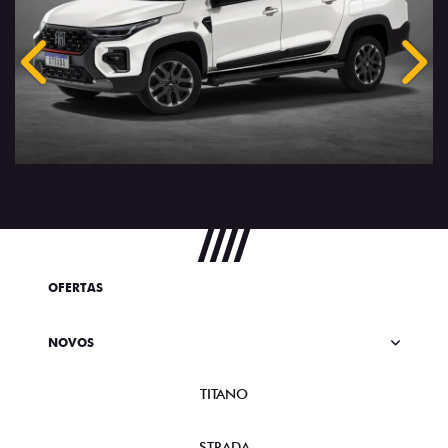
Anterior
Próx
OFERTAS
NOVOS
TITANO
STRADA