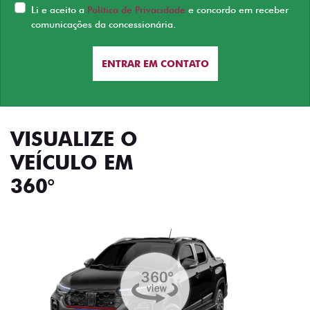
Li e aceito a
Política de Privacidade
e concordo em receber
comunicações da concessionária.
ENTRAR EM CONTATO
VISUALIZE O
VEÍCULO EM
360°