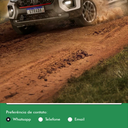
ESTOU INTERESSADO
Versão escolhida
Preferência de contato:
Whatsapp
Telefone
Email