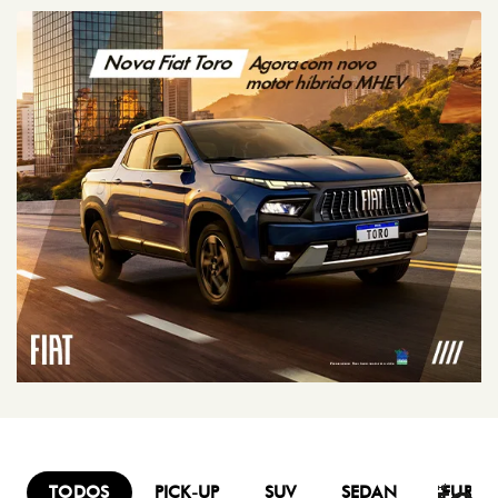
TODOS
PICK-UP
SUV
SEDAN
FURG