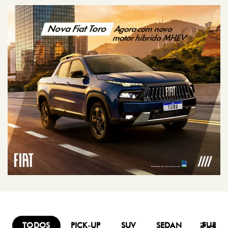
TODOS
PICK-UP
SUV
SEDAN
FURG