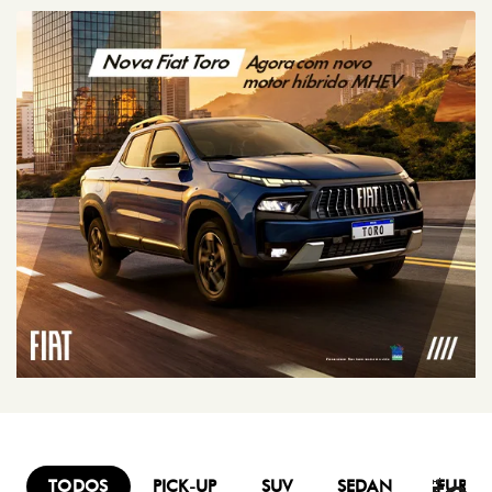
TODOS
PICK-UP
SUV
SEDAN
FURG