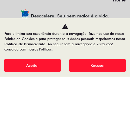
Desacelere. Seu bem maior é a vida.
Para otimizar sua experiência durante a navegação, fazemos uso de nossa
Política de Cookies e para proteger seus dados pessoais respeitamos nossa
AUTOFOZ VEICULOS LTDA
Política de Privacidade
. Ao seguir com a navegação e visita você
concorda com nossas Políticas.
77.307.650/0001-09
Aceitar
Recusar
Desenvolvido pela DEALERSPACE ® Direitos Reservados.