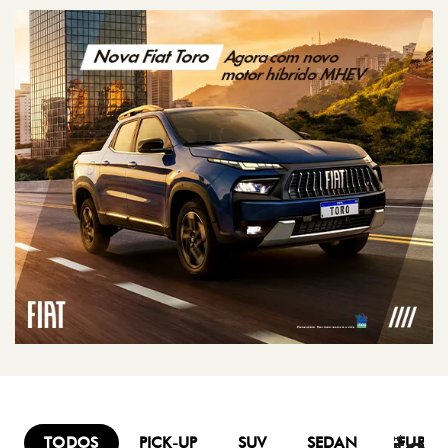
TODOS
PICK-UP
SUV
SEDAN
FURG