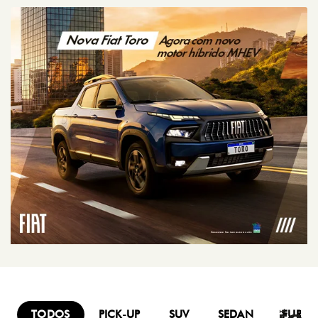
TODOS
PICK-UP
SUV
SEDAN
FURG