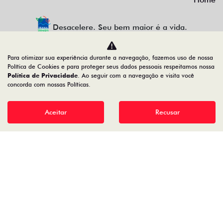
Desacelere. Seu bem maior é a vida.
Para otimizar sua experiência durante a navegação, fazemos uso de nossa
Política de Cookies e para proteger seus dados pessoais respeitamos nossa
AUTOFOZ VEICULOS LTDA
Política de Privacidade
. Ao seguir com a navegação e visita você
concorda com nossas Políticas.
77.307.650/0001-09
Aceitar
Recusar
Desenvolvido pela DEALERSPACE ® Direitos Reservados.