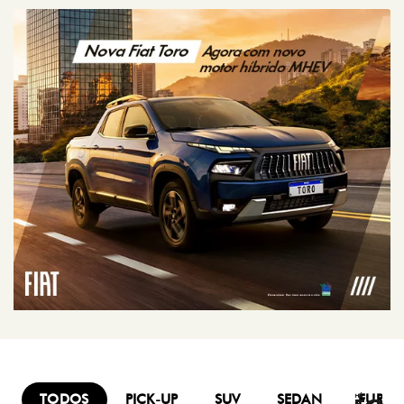
TODOS
PICK-UP
SUV
SEDAN
FURG