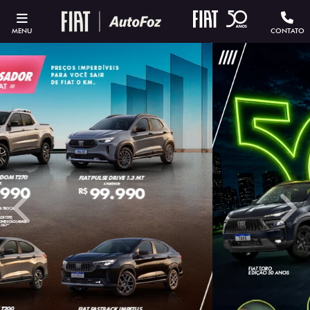
MENU
CONTATO
templates.template-01.components.carousel.texts.contro
temp