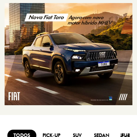
TODOS
PICK-UP
SUV
SEDAN
FURG