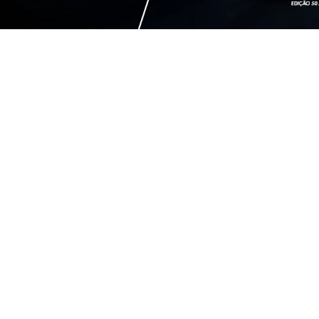
OFERTAS EM DE
TITANO
TI
TITANO RANCH MULTIJET
TITA
TURBODIESEL AT 4X4
TURB
2026/2026
2026