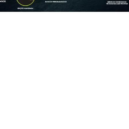
STAQUE
TANO
MOBI
NO RANCH MULTIJET
MOBI LIKE 1.0 2027
ODIESEL AT 4X4
2026/2027
/2026