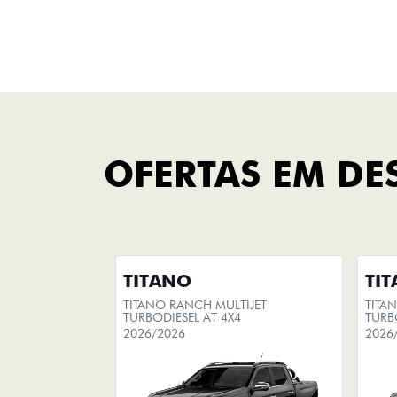
Titano
FINANCIAMENTO
FAÇA UMA SIMULAÇÃO
Você pode escolher seu
carro
novo e simular sua compra, com
opção de adicionar seu carro
usado na simulação do
financiamento.