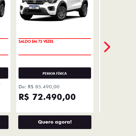
VENDAS
DIRETAS
Descubra as melhores soluções e
descontos em um novo Fiat para
empresas, produtores rurais,
taxistas e outras categorias de
negócios.