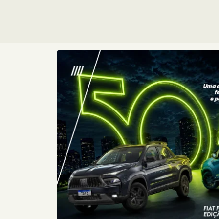
Consórcio
Fiat
Com o Consórcio Fiat, você pode
conquistar seu carro zero com
planos sem entrada e parcelas
sem juros, além de toda a
confiança que a Fiat oferece.
+ DETA